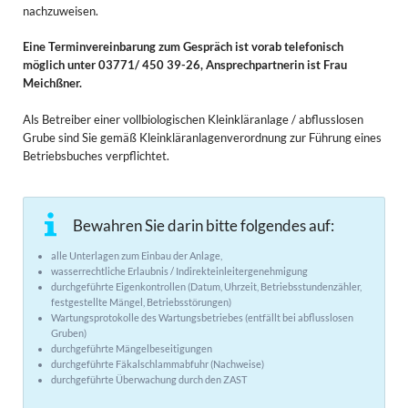
nachzuweisen.
Eine Terminvereinbarung zum Gespräch ist vorab telefonisch
möglich unter 03771/ 450 39-26, Ansprechpartnerin ist Frau
Meichßner.
Als Betreiber einer vollbiologischen Kleinkläranlage / abflusslosen
Grube sind Sie gemäß Kleinkläranlagenverordnung zur Führung eines
Betriebsbuches verpflichtet.
Bewahren Sie darin bitte folgendes auf:
alle Unterlagen zum Einbau der Anlage,
wasserrechtliche Erlaubnis / Indirekteinleitergenehmigung
durchgeführte Eigenkontrollen (Datum, Uhrzeit, Betriebsstundenzähler,
festgestellte Mängel, Betriebsstörungen)
Wartungsprotokolle des Wartungsbetriebes (entfällt bei abflusslosen
Gruben)
durchgeführte Mängelbeseitigungen
durchgeführte Fäkalschlammabfuhr (Nachweise)
durchgeführte Überwachung durch den ZAST