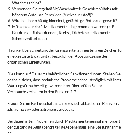
Waschmaschine?
Verwenden Sie regelmäßig Waschmittel/ Geschirrspültabs mit
höherem Anteil an Peroxiden (Aktivsauerstoff)?
Wird bei Ihnen häufig blondiert, gefärbt, getönt, dauergewellt?
Müssen dauerhaft Medikamente eingenommen werden (z. B.
Blutdruck-, Blutverdünner-, Krebs-, Diabetesmedikamente,
Schmerzmittel o. ä.)?
Häufige Überschreitung der Grenzwerte ist meistens ein Zeichen für
eine gestörte Bioaktivität bezüglich der Abbauprozesse der
organischen Einleitungen.
Dies kann auf Dauer zu behördlichen Sanktionen führen. Stellen Sie
deshalb sicher, dass technische Probleme schnellstmöglich mit Ihrer
Wartungsfirma beseitigt werden bzw. überprüfen Sie Ihr
Verbrauchsverhalten in den Punkten 2-7.
Fragen Sie im Fachgeschäft nach biologisch abbaubaren Reinigern,
z.B. auf Essig- oder Zitronensäurebasis.
Bei dauerhaften Problemen durch Medikamenteneinnahme fordert
der zuständige Aufgabenträger gegebenenfalls eine Stellungnahme
ab.